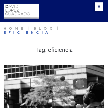
Skip
to
content
HOME
׀
BLOG
׀
EFICIENCIA
Tag:
eficiencia